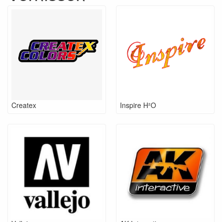
Createx
Inspire H²O