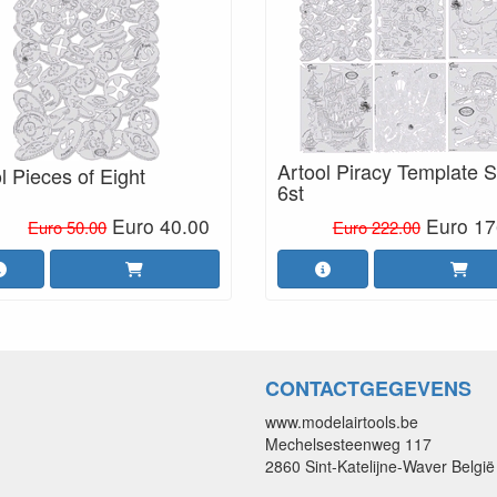
Artool Piracy Template S
l Pieces of Eight
6st
Euro 40.00
Euro 17
Euro 50.00
Euro 222.00
CONTACTGEGEVENS
www.modelairtools.be
Mechelsesteenweg 117
2860 Sint-Katelijne-Waver België